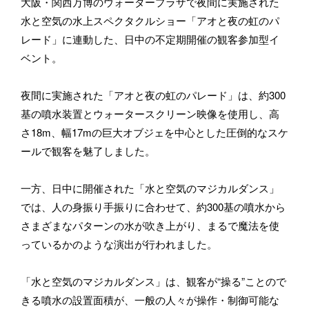
大阪・関西万博のウォータープラザで夜間に実施された
水と空気の水上スペクタクルショー「アオと夜の虹のパ
レード」に連動した、日中の不定期開催の観客参加型イ
ベント。
夜間に実施された「アオと夜の虹のパレード」は、約300
基の噴水装置とウォータースクリーン映像を使用し、高
さ18m、幅17mの巨大オブジェを中心とした圧倒的なスケ
ールで観客を魅了しました。
一方、日中に開催された「水と空気のマジカルダンス」
では、人の身振り手振りに合わせて、約300基の噴水から
さまざまなパターンの水が吹き上がり、まるで魔法を使
っているかのような演出が行われました。
「水と空気のマジカルダンス」は、観客が“操る”ことので
きる噴水の設置面積が、一般の人々が操作・制御可能な