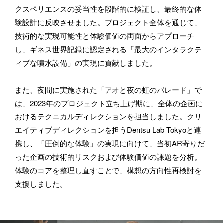
クスペリエンスの妥当性を段階的に検証し、最終的な体
験設計に反映させました。プロジェクト全体を通じて、
技術的な実現可能性と体験価値の両面からアプローチ
BASSDRUMをどのようにお知りになりましたか？
し、ギネス世界記録に認定される「最大のインタラクテ
ィブな噴水設備」の実現に貢献しました。
また、夜間に実施された「アオと夜の虹のパレード」で
お問い合わせ内容
は、2023年のプロジェクト立ち上げ期に、全体の企画に
おけるテクニカルディレクションを担当しました。クリ
エイティブディレクションを担うDentsu Lab Tokyoと連
携し、「圧倒的な体験」の実現に向けて、当初AR寄りだ
った企画の技術的リスクおよび体験価値の課題を分析。
体験のコアを整理し直すことで、構想の方向性再検討を
支援しました。
プライバシーポリシー
に同意します