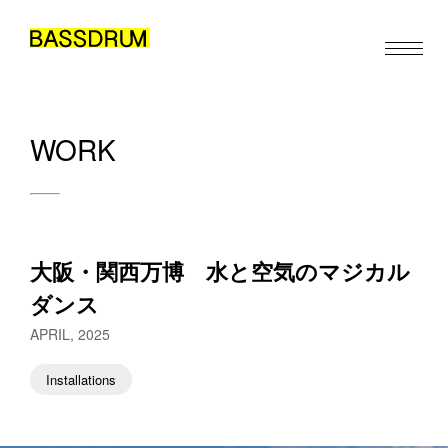
WORK
ABOUT
MEMBERS
WORK
大阪・関西万博　水と空気のマジカル
NEWS/EVENTS
ダンス
CONTACT
APRIL, 2025
Installations
JA
EN
ZH
/
/