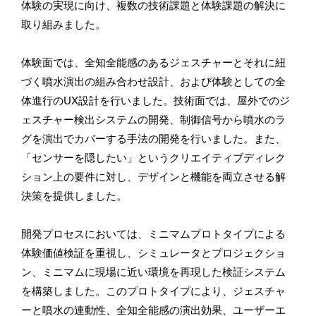
体験の実現に向け、複数の技術課題と体験課題の解決に
取り組みました。
体験面では、全知全能感のあるジェスチャーとそれに紐
お仕事のご依頼・取材のご相談など、下記のフォームからお気軽
づく噴水演出の組み合わせ設計、および体験としての全
にお問い合わせください。メールの場合は hello@bassdrum.org か
体進行のUX設計を行いました。技術面では、屋外でのジ
らご連絡ください。
ェスチャー検出システムの開発、制御信号から噴水のラ
お名前
グを演出でカバーする手法の開発を行いました。また、
「センサーを隠したい」というクリエイティブディレク
ション上の要件に対し、デザインと機能を両立させる解
決策を提供しました。
メールアドレス
開発プロセスにおいては、ミニマムプロトタイプによる
体験価値検証を重視し、シミュレータとプロジェクショ
ン、ミニマムに現場に近い環境を再現した検証システム
を構築しました。このプロトタイプにより、ジェスチャ
所属
ーと噴水の連動性、全知全能感の演出効果、ユーザーエ