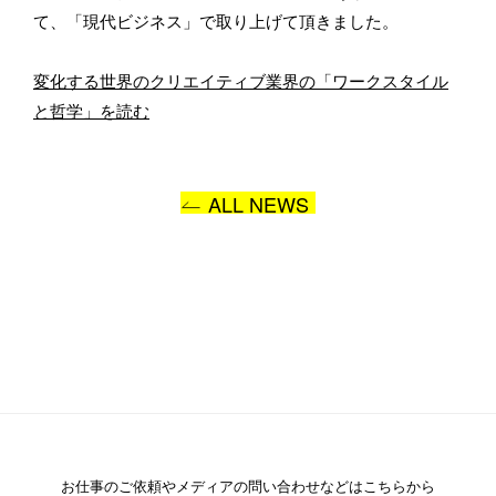
て、「現代ビジネス」で取り上げて頂きました。
所属
変化する世界のクリエイティブ業界の「ワークスタイル
と哲学」を読む
BASSDRUMをどのようにお知りになりましたか？
ALL NEWS
お問い合わせ内容
お仕事のご依頼や
メディアの問い合わせなどはこちらから