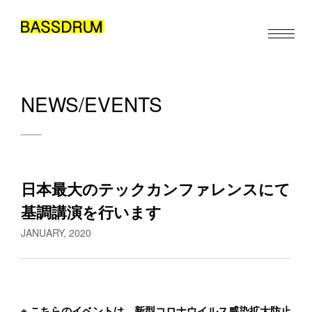
NEWS/EVENTS
ABOUT
MEMBERS
WORK
日本最大のテックカンファレンスにて
NEWS/EVENTS
基調講演を行います
お仕事のご依頼・取材のご相談など、下記のフォームからお気軽
CONTACT
にお問い合わせください。メールの場合は hello@bassdrum.org か
JANUARY, 2020
らご連絡ください。
お名前
JA
EN
ZH
/
/
※ こちらのイベントは、新型コロナウイルス感染拡大防止