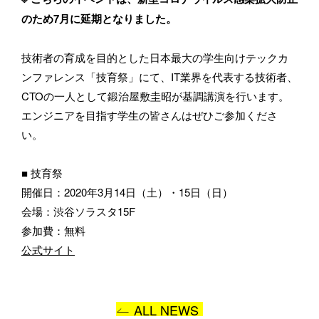
のため7月に延期となりました。
メールアドレス
技術者の育成を目的とした日本最大の学生向けテックカ
ンファレンス「技育祭」にて、IT業界を代表する技術者、
CTOの一人として鍛治屋敷圭昭が基調講演を行います。
エンジニアを目指す学生の皆さんはぜひご参加くださ
所属
い。
■ 技育祭
開催日：2020年3月14日（土）・15日（日）
会場：渋谷ソラスタ15F
BASSDRUMをどのようにお知りになりましたか？
参加費：無料
公式サイト
お問い合わせ内容
ALL NEWS