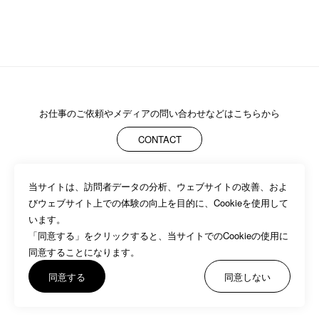
プライバシーポリシー
に同意します
お仕事のご依頼や
メディアの問い合わせなどはこちらから
CONTACT
送信
当サイトは、訪問者データの分析、ウェブサイトの改善、およ
ABOUT
MEMBERS
WORK
NEWS/EVENTS
CONTACT
びウェブサイト上での体験の向上を目的に、Cookieを使用して
PRIVACY POLICY
います。

「同意する」をクリックすると、当サイトでのCookieの使用に
同意することになります。
同意する
同意しない
©BASSDRUM inc.