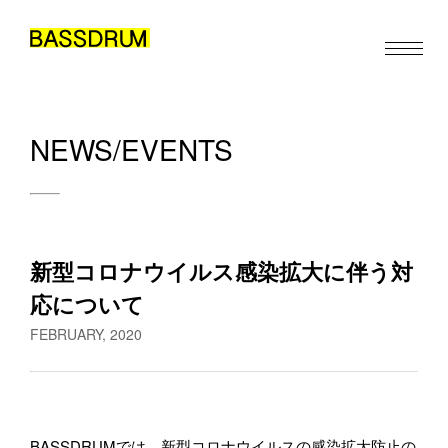
NEWS/EVENTS
ABOUT
MEMBERS
WORK
新型コロナウイルス感染拡大に伴う対
お仕事のご依頼・取材のご相談など、下記のフォームからお気軽
NEWS/EVENTS
にお問い合わせください。メールの場合は hello@bassdrum.org か
応について
らご連絡ください。
CONTACT
FEBRUARY, 2020
お名前
JA
EN
ZH
/
/
BASSDRUMでは、新型コロナウイルスの感染拡大防止の