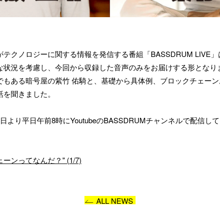
テクノロジーに関する情報を発信する番組「BASSDRUM LIVE
い合わせ内容
な状況を考慮し、今回から収録した音声のみをお届けする形となり
でもある暗号屋の紫竹 佑騎と、基礎から具体例、ブロックチェー
話を聞きました。
より平日午前8時にYoutubeのBASSDRUMチャンネルで配信
プライバシーポリシー
に同意します
クチェーンってなんだ？" (1/7)
送信
ALL NEWS