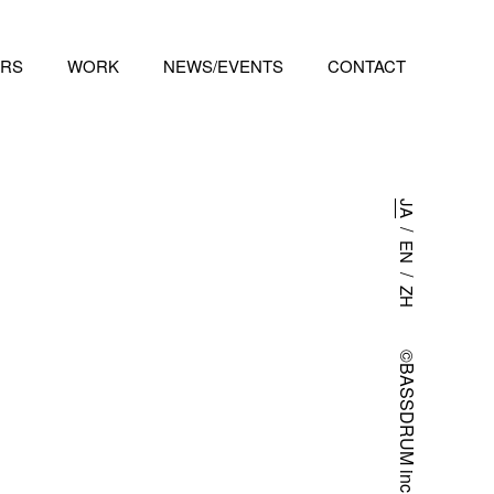
RS
WORK
NEWS/EVENTS
CONTACT
JA
/
EN
/
ZH
©BASSDRUM inc.