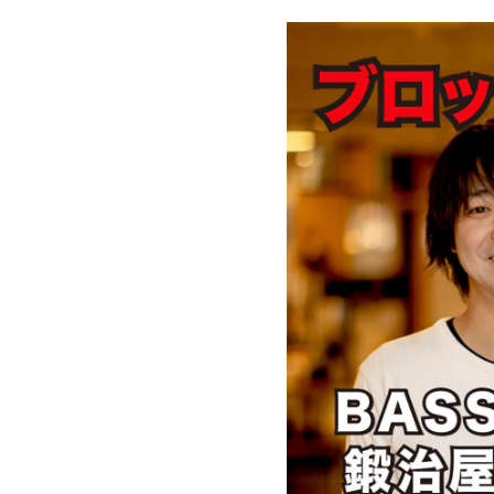
お仕
い。メ
お名
メー
所属
BA