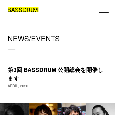
NEWS/EVENTS
ABOUT
MEMBERS
WORK
第3回 BASSDRUM 公開総会を開催し
NEWS/EVENTS
ます
CONTACT
APRIL, 2020
JA
EN
ZH
/
/