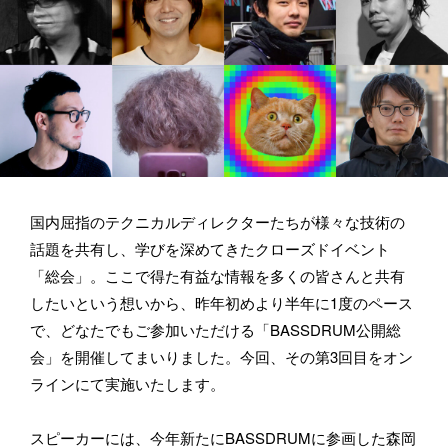
国内屈指のテクニカルディレクターたちが様々な技術の
お仕事のご依頼・取材のご相談など、下記のフォームからお気軽
話題を共有し、学びを深めてきたクローズドイベント
にお問い合わせください。メールの場合は hello@bassdrum.org か
「総会」。ここで得た有益な情報を多くの皆さんと共有
らご連絡ください。
したいという想いから、昨年初めより半年に1度のペース
で、どなたでもご参加いただける「BASSDRUM公開総
お名前
会」を開催してまいりました。今回、その第3回目をオン
ラインにて実施いたします。
スピーカーには、今年新たにBASSDRUMに参画した森岡 