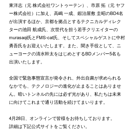
メールアドレス
東洋志（元 株式会社ワントゥーテン）、市原 拓（元 ヤフ
ー株式会社）に加え、高嶋 一成、鍜治屋敷 圭昭のBD4名
が出演するほか、京都を拠点とするテクニカルディレク
ターの池田 航成氏、次世代を担う若手クリエイターの
所属
murasaqi氏とFMS-cat氏、そしてスペシャルゲストに中村 
勇吾氏をお迎えいたします。また、聞き手役として、ニ
ューヨークの清水幹太をはじめとするBDメンバー5名も
出演いたします。
BASSDRUMをどのようにお知りになりましたか？
全国で緊急事態宣言が発令され、外出自粛が求められる
なかでも、テクノロジーの進化が止まることはありませ
ん。暗いトンネルの先には必ず光があり、私たちは未来
に向けてこれまで通り活動を続けてまいります。
お問い合わせ内容
4月28日、オンラインで皆様をお待ちしております。
詳細は下記公式サイトをご覧ください。