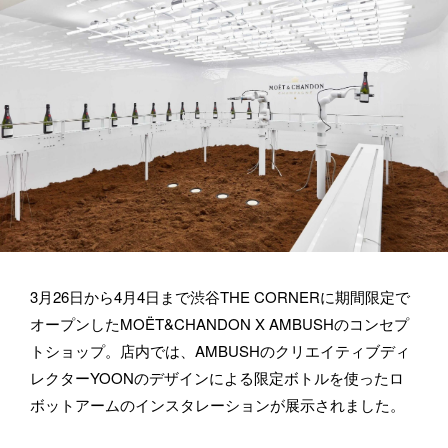
にお問い合わせください。メールの場合は hello@bassdrum.org か
らご連絡ください。
お名前
メールアドレス
3月26日から4月4日まで渋谷THE CORNERに期間限定で
所属
オープンしたMOËT&CHANDON X AMBUSHのコンセプ
トショップ。店内では、AMBUSHのクリエイティブディ
レクターYOONのデザインによる限定ボトルを使ったロ
ボットアームのインスタレーションが展示されました。
BASSDRUMをどのようにお知りになりましたか？