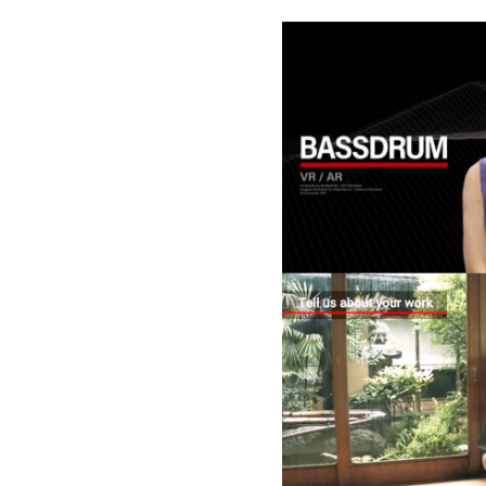
い。メ
お名
メー
所属
BA