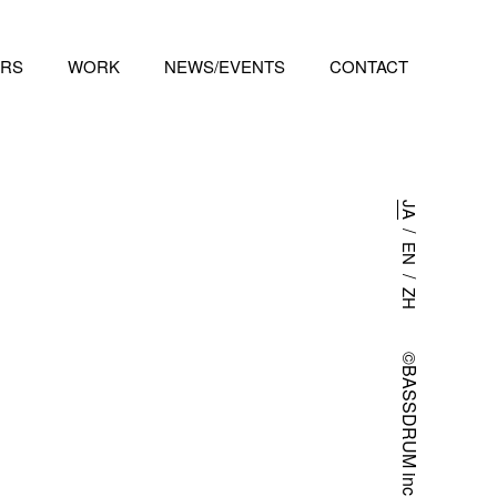
RS
WORK
NEWS/EVENTS
CONTACT
JA
/
EN
/
ZH
©BASSDRUM inc.
ださ