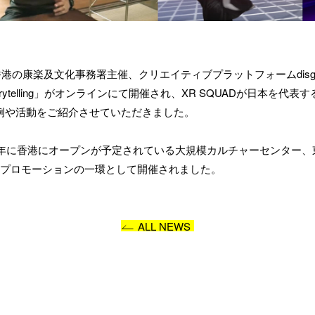
い合わせ内容
香港の康楽及文化事務署主催、クリエイティブプラットフォームdisgu
Storytelling」がオンラインにて開催され、XR SQUADが日本を
例や活動をご紹介させていただきました。
3年に香港にオープンが予定されている大規模カルチャーセンター、東九
Centre）のプロモーションの一環として開催されました。
プライバシーポリシー
に同意します
ALL NEWS
送信