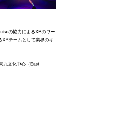
iseの協力によるXRのワー
代表するXRチームとして業界のキ
文化中心（East 