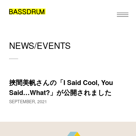
NEWS/EVENTS
ABOUT
MEMBERS
WORK
挾間美帆さんの「I Said Cool, You 
NEWS/EVENTS
Said…What?」が公開されました
CONTACT
SEPTEMBER, 2021
JA
EN
ZH
/
/