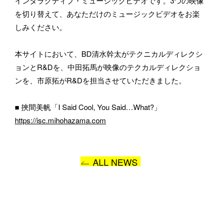
インタラクティブ・ミュージックビデオです。3つの映像
BASSDRUMをどのようにお知りになりましたか？
を切り替えて、あなただけのミュージックビデオをお楽
しみください。
本サイトにおいて、BD清水幹太がテクニカルディレクシ
ョンとR&Dを、中田拓馬が映像のテクカルディレクショ
お問い合わせ内容
ンを、市原拓がR&Dを担当させていただきました。
■ 挾間美帆「I Said Cool, You Said…What?」
https://isc.mihohazama.com
ALL NEWS
プライバシーポリシー
に同意します
送信