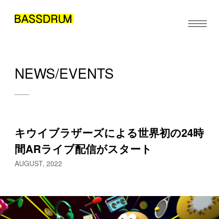
NEWS/EVENTS
ABOUT
MEMBERS
WORK
キウイブラザーズによる世界初の24時
NEWS/EVENTS
間ARライブ配信がスタート
CONTACT
AUGUST, 2022
お仕事のご依頼・取材のご相談など、下記のフォームからお気軽
JA
EN
ZH
/
/