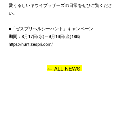
愛くるしいキウイブラザーズの日常をぜひご覧くださ
い。
お問い合わせ内容
■「ゼスプリヘルシーハント」キャンペーン
期間：8月17日(水)～9月16日(金)18時
https://hunt.zespri.com/
ALL NEWS
プライバシーポリシー
に同意します
送信