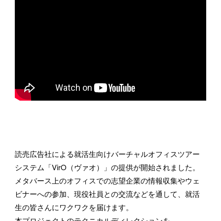
お名前
メールアドレス
所属
読売広告社による就活生向けバーチャルオフィスツアー
システム「VirO（ヴァオ）」の提供が開始されました。
メタバース上のオフィスでの志望企業の情報収集やウェ
BASSDRUMをどのようにお知りになりましたか？
ビナーへの参加、現役社員との交流などを通して、就活
生の皆さんにワクワクを届けます。
本プロジェクトのテクニカルディレクションを、