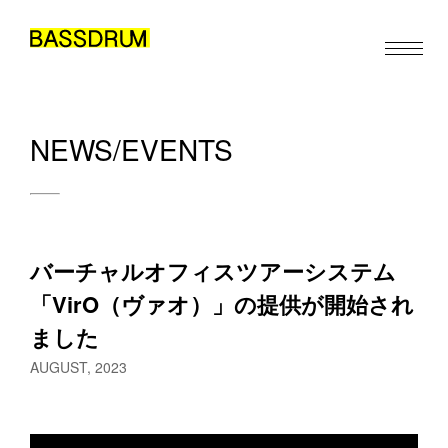
NEWS/EVENTS
ABOUT
MEMBERS
WORK
バーチャルオフィスツアーシステム
NEWS/EVENTS
「VirO（ヴァオ）」の提供が開始され
ました
CONTACT
AUGUST, 2023
お仕事のご依頼・取材のご相談など、下記のフォームからお気軽
にお問い合わせください。メールの場合は hello@bassdrum.org か
JA
EN
ZH
/
/
らご連絡ください。