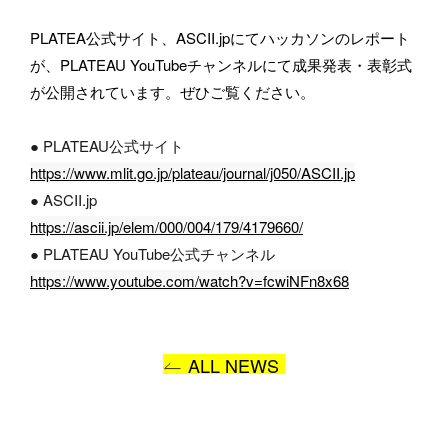
PLATEA公式サイト、ASCII.jpにてハッカソンのレポート
BASSDRUMをどのようにお知りになりましたか？
が、PLATEAU YouTubeチャンネルにて成果発表・表彰式
が公開されています。ぜひご覧ください。
● PLATEAU公式サイト
お問い合わせ内容
https://www.mlit.go.jp/plateau/journal/j050/
ASCII.jp
● ASCII.jp
https://ascii.jp/elem/000/004/179/4179660/
● PLATEAU YouTube公式チャンネル
https://www.youtube.com/watch?v=fcwiNFn8x68
ALL NEWS
プライバシーポリシー
に同意します
送信