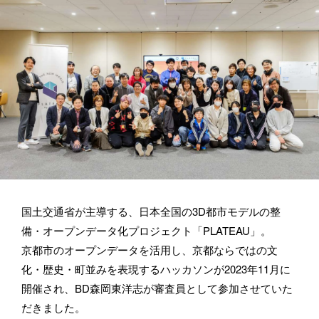
お仕事のご依頼・取材のご相談など、下記のフォームからお気軽
にお問い合わせください。メールの場合は hello@bassdrum.org か
らご連絡ください。
お名前
メールアドレス
国土交通省が主導する、日本全国の3D都市モデルの整
備・オープンデータ化プロジェクト「PLATEAU」。
京都市のオープンデータを活用し、京都ならではの文
所属
化・歴史・町並みを表現するハッカソンが2023年11月に
開催され、BD森岡東洋志が審査員として参加させていた
だきました。