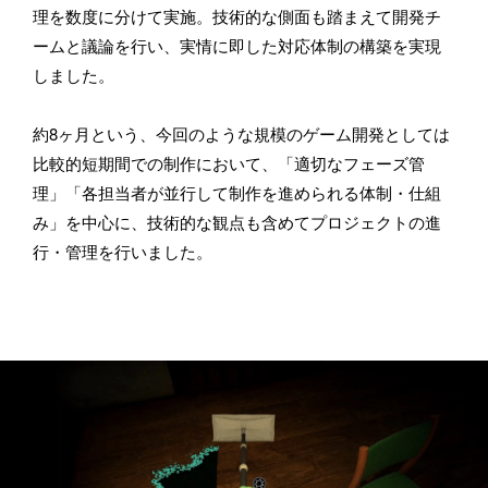
理を数度に分けて実施。技術的な側面も踏まえて開発チ
ームと議論を行い、実情に即した対応体制の構築を実現
しました。
約8ヶ月という、今回のような規模のゲーム開発としては
比較的短期間での制作において、「適切なフェーズ管
お仕事のご依頼・取材のご相談など、下記のフォームからお気軽
理」「各担当者が並行して制作を進められる体制・仕組
にお問い合わせください。メールの場合は hello@bassdrum.org か
み」を中心に、技術的な観点も含めてプロジェクトの進
らご連絡ください。
行・管理を行いました。
お名前
メールアドレス