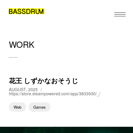
WORK
ABOUT
MEMBERS
WORK
花王 しずかなおそうじ
NEWS/EVENTS
AUGUST, 2025
/
https://store.steampowered.com/app/3833930/_/
CONTACT
Web
Games
JA
EN
ZH
/
/