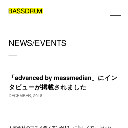
NEWS/EVENTS
ABOUT
MEMBERS
お仕事のご依頼・取材のご相談など、下記のフォームからお気軽
WORK
「advanced by massmedian」にイン
にお問い合わせください。メールの場合は hello@bassdrum.org か
NEWS/EVENTS
らご連絡ください。
タビューが掲載されました
CONTACT
DECEMBER, 2018
お名前
JA
EN
ZH
/
/
人材会社のマスメディアンが12月に新しく立ち上げた、