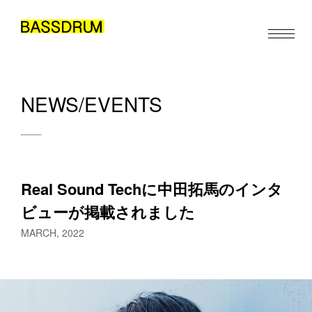
NEWS/EVENTS
ABOUT
MEMBERS
WORK
Real Sound Techに中田拓馬のインタ
NEWS/EVENTS
ビューが掲載されました
CONTACT
MARCH, 2022
お仕事のご依頼・取材のご相談など、下記のフォームからお気軽
にお問い合わせください。メールの場合は hello@bassdrum.org か
らご連絡ください。
JA
EN
ZH
/
/
お名前