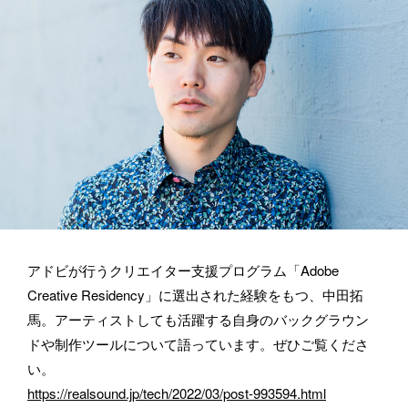
メールアドレス
所属
アドビが行うクリエイター支援プログラム「Adobe 
Creative Residency」に選出された経験をもつ、中田拓
BASSDRUMをどのようにお知りになりましたか？
馬。アーティストしても活躍する自身のバックグラウン
ドや制作ツールについて語っています。ぜひご覧くださ
い。
https://realsound.jp/tech/2022/03/post-993594.html