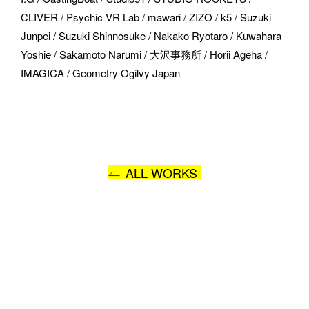
CLIVER / Psychic VR Lab / mawari / ZIZO / k5 / Suzuki 
Junpei / Suzuki Shinnosuke / Nakako Ryotaro / Kuwahara 
Yoshie / Sakamoto Narumi / 大沢事務所 / Horii Ageha / 
IMAGICA / Geometry Ogilvy Japan
ALL WORKS