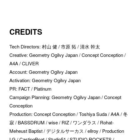
プライバシーポリシー
に同意します
CREDITS
送信
Tech Directors
: 
村山 健 / 市原 拓 / 清水 幹太
Creative
: 
Geometry Ogilvy Japan / Concept Conception / 
A4A / CLIVER
Account
: 
Geometry Ogilvy Japan
Activation
: 
Geometry Ogilvy Japan
PR
: 
FACT / Platinum
Campaign Planning
: 
Geometry Ogilvy Japan / Concept 
Conception
Production
: 
Concept Conception / Toshiya Suda / A4A / 冬
寂 / BASSDRUM / wise / RIZ / ワンダラス / Rohat-
Meheust Baptist / デジタルサーカス / ellroy / Production 
I.G / CastingBoat / Studio51 / STUDIO ROCKETS / 