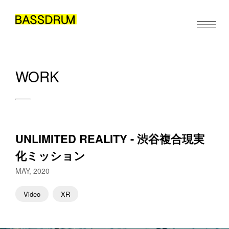
WORK
ABOUT
MEMBERS
WORK
UNLIMITED REALITY - 渋谷複合現実
NEWS/EVENTS
化ミッション
CONTACT
MAY, 2020
Video
XR
JA
EN
ZH
/
/