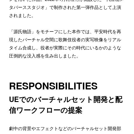
タバーススタジオ」で制作された第一弾作品として上演
されました。
「源氏物語」をモチーフにした本作では、平安時代を再
現したバーチャル空間に歌舞伎役者の実写映像をリアル
タイム合成し、役者が実際にその時代にいるかのような
圧倒的な没入感を生み出しました。
お仕事のご依頼・取材のご相談など、下記のフォームからお気軽
RESPONSIBILITIES
にお問い合わせください。メールの場合は hello@bassdrum.org か
らご連絡ください。
UEでのバーチャルセット開発と配
お名前
信ワークフローの提案
劇中の背景やエフェクトなどのバーチャルセット開発部