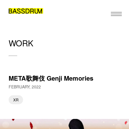
WORK
ABOUT
MEMBERS
WORK
META歌舞伎 Genji Memories
NEWS/EVENTS
FEBRUARY, 2022
CONTACT
XR
JA
EN
ZH
/
/