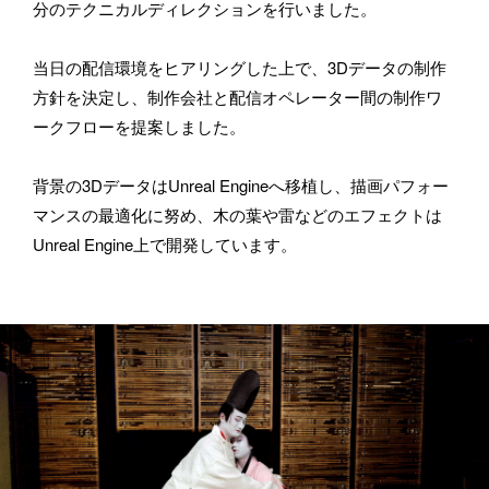
分のテクニカルディレクションを行いました。
メールアドレス
当日の配信環境をヒアリングした上で、3Dデータの制作
方針を決定し、制作会社と配信オペレーター間の制作ワ
ークフローを提案しました。
所属
背景の3DデータはUnreal Engineへ移植し、描画パフォー
マンスの最適化に努め、木の葉や雷などのエフェクトは
Unreal Engine上で開発しています。
BASSDRUMをどのようにお知りになりましたか？
お問い合わせ内容