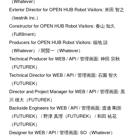
（Whatever）
Exterior Director for OPEN HUB Robot Visitors
: 
米田 智之
（beatnik inc.）
Constructor for OPEN HUB Robot Visitors
: 
春山 知久
（Fulfillment）
Producers for OPEN HUB Robot Visitors
: 
福地 諒
（Whatever） / 関賢一（Whatever）
Technical Producer for WEB / API / 管理画面
: 
神田 宗秋
（FUTUREK）
Technical Director for WEB / API / 管理画面
: 
石園 智大
（FUTUREK）
Director and Project Manager for WEB / API / 管理画面
: 
黒
川 雄大（FUTUREK）
Backside Engineers for WEB / API / 管理画面
: 
渡邊 剛崇
（FUTUREK） / 野津 真理（FUTUREK） / 和田 祐花
（FUTUREK）
Designer for WEB / API / 管理画面
: 
SO（Whatever）