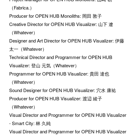
（Fabrica.）
Producer for OPEN HUB Monoliths
: 
岡田 敦子
Creative Director for OPEN HUB Visualizer
: 
山下 遼
（Whatever）
Designer and Art Director for OPEN HUB Visualizer
: 
伊藤 
太一（Whatever）
Technical Director and Programmer for OPEN HUB 
Visualizer
: 
登山 元気（Whatever）
Programmer for OPEN HUB Visualizer
: 
貴田 達也
（Whatever）
Sound Designer for OPEN HUB Visualizer
: 
穴水 康祐
Producer for OPEN HUB Visualizer
: 
渡辺 綾子
（Whatever）
Visual Director and Programmer for OPEN HUB Visualizer 
- Smart City
: 
林 久純
Visual Director and Programmer for OPEN HUB Visualizer 