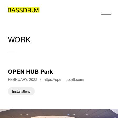
WORK
ABOUT
MEMBERS
WORK
OPEN HUB Park
NEWS/EVENTS
FEBRUARY, 2022
/
https://openhub.ntt.com/
CONTACT
Installations
JA
EN
ZH
/
/