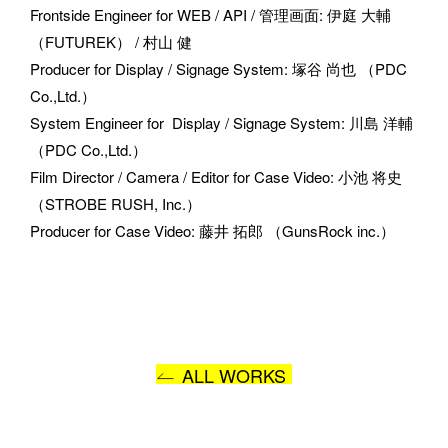
Frontside Engineer for WEB / API / 管理画面
: 
伊庭 大輔
（FUTUREK） / 村山 健
Producer for Display / Signage System
: 
塚谷 尚也 （PDC 
Co.,Ltd.）
System Engineer for  Display / Signage System
: 
川島 洋輔 
（PDC Co.,Ltd.）
Film Director / Camera / Editor for Case Video
: 
小池 将史 
（STROBE RUSH, Inc.）
Producer for Case Video
: 
藤井 拓郎 （GunsRock inc.）
ALL WORKS