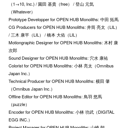
（1→10, Inc.) / 園田 基貴（free） / 登山 元気
（Whatever）
Prototype Developper for OPEN HUB Monoliths
: 
中田 拓馬
CG Producers for OPEN HUB Monoliths
: 
井筒 亮太（LIL） 
/ 三木 康平（LIL） / 橋本 大佑（LIL）
Motiongraphic Designer for OPEN HUB Monoliths
: 
木村 康
次郎
Sound Designer for OPEN HUB Monoliths
: 
穴水 康祐
Colorist for OPEN HUB Monoliths
: 
小林 亮太（Omnibus 
Japan Inc.）
Technical Producer for OPEN HUB Monoliths
: 
横田 肇
（Omnibus Japan Inc.）
Offline Editor for OPEN HUB Monoliths
: 
鳥羽 悠馬
（puzzle）
Encoder for OPEN HUB Monoliths
: 
小林 功武（DIGITAL 
EGG INC.）
Project Manager for OPEN HUB Monoliths
: 
山崎 朝