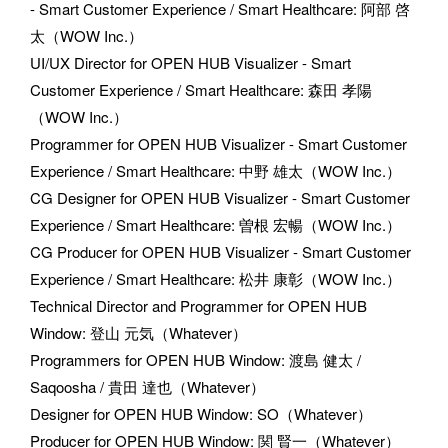
- Smart Customer Experience / Smart Healthcare
: 
阿部 啓
太（WOW Inc.）
UI/UX Director for OPEN HUB Visualizer - Smart 
Customer Experience / Smart Healthcare
: 
森田 孝陽
（WOW Inc.）
Programmer for OPEN HUB Visualizer - Smart Customer 
Experience / Smart Healthcare
: 
中野 雄太（WOW Inc.）
CG Designer for OPEN HUB Visualizer - Smart Customer 
Experience / Smart Healthcare
: 
曽根 宏暢（WOW Inc.）
CG Producer for OPEN HUB Visualizer - Smart Customer 
Experience / Smart Healthcare
: 
松井 康彰（WOW Inc.）
Technical Director and Programmer for OPEN HUB 
Window
: 
登山 元気（Whatever）
Programmers for OPEN HUB Window
: 
渡島 健太 / 
Saqoosha / 貴田 達也（Whatever）
Designer for OPEN HUB Window
: 
SO（Whatever）
Producer for OPEN HUB Window
: 
関 賢一（Whatever）