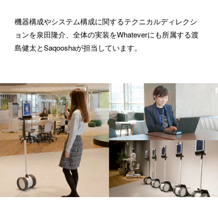
機器構成やシステム構成に関するテクニカルディレクシ
お仕事のご依頼・取材のご相談など、下記のフォームからお気軽
ョンを泉田隆介、全体の実装をWhateverにも所属する渡
にお問い合わせください。メールの場合は hello@bassdrum.org か
島健太とSaqooshaが担当しています。
らご連絡ください。
お名前
メールアドレス
所属