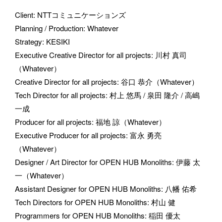
Client
: 
NTTコミュニケーションズ
Planning / Production
: 
Whatever
Strategy
: 
KESIKI
Executive Creative Director for all projects
: 
川村 真司
（Whatever）
Creative Director for all projects
: 
谷口 恭介（Whatever）
Tech Director for all projects
: 
村上 悠馬 / 泉田 隆介 / 高嶋 
一成
Producer for all projects
: 
福地 諒（Whatever）
Executive Producer for all projects
: 
富永 勇亮
（Whatever）
Designer / Art Director for OPEN HUB Monoliths
: 
伊藤 太
一（Whatever）
Assistant Designer for OPEN HUB Monoliths
: 
八幡 佑希
Tech Directors for OPEN HUB Monoliths
: 
村山 健
Programmers for OPEN HUB Monoliths
: 
稲田 優太