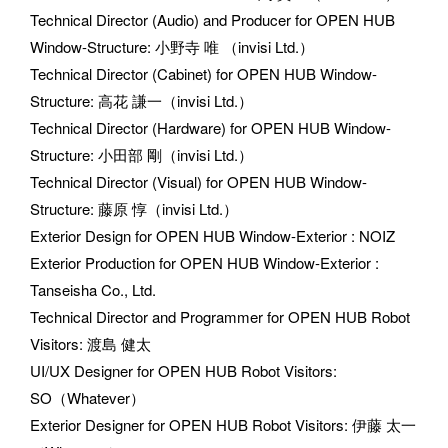
Technical Director (Audio) and Producer for OPEN HUB 
Window-Structure
: 
小野寺 唯 （invisi Ltd.）
Technical Director (Cabinet) for OPEN HUB Window-
Structure
: 
高花 謙一（invisi Ltd.）
Technical Director (Hardware) for OPEN HUB Window-
Structure
: 
小田部 剛（invisi Ltd.）
Technical Director (Visual) for OPEN HUB Window-
Structure
: 
藤原 惇（invisi Ltd.）
Exterior Design for OPEN HUB Window-Exterior 
: 
NOIZ
Exterior Production for OPEN HUB Window-Exterior 
: 
Tanseisha Co., Ltd.
Technical Director and Programmer for OPEN HUB Robot 
Visitors
: 
渡島 健太
UI/UX Designer for OPEN HUB Robot Visitors
: 
SO（Whatever）
Exterior Designer for OPEN HUB Robot Visitors
: 
伊藤 太一